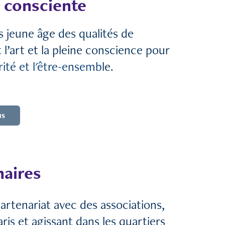
 consciente
s jeune âge des qualités de
t l’art et la pleine conscience pour
érité et l'être-ensemb
le.
us
naires
partenariat avec des associations,
aris et agissant dans les quartiers