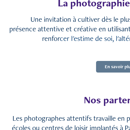
La photographie
Un
e invitati
on à c
ultiver dès le plu
présence attentive et créative en utilisan
renfor
cer l'estime de soi, l'alt
En savoir pl
Nos parte
Les photographes attentifs travaille en 
écoles ou centres de loisir implantés à P